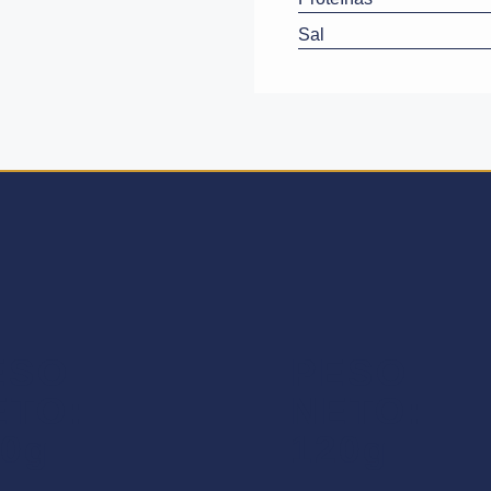
Sal
ESO
PESO
ETO:
NETO:
20g
120g