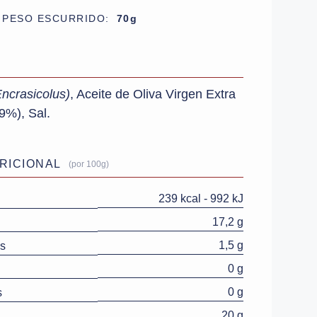
PESO ESCURRIDO:
70g
Encrasicolus)
, Aceite de Oliva Virgen Extra
9%), Sal.
RICIONAL
(por 100g)
239 kcal - 992 kJ
17,2 g
1,5 g
s
0 g
0 g
s
20 g