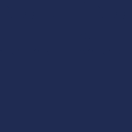
ESO
PESO
SCURRIDO
ESCURRI
:
0g
70g
M120RMA
CM120RC